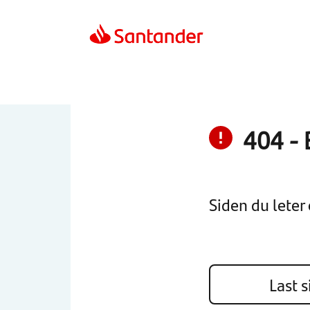
404
-
Siden du leter e
Last s